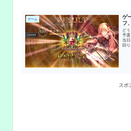
ゲ
ゲーム
フ
どう
予選
当日
回り
スポ