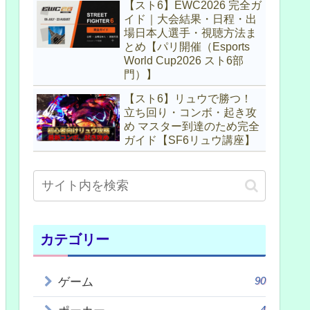
【スト6】EWC2026 完全ガ
イド｜大会結果・日程・出
場日本人選手・視聴方法ま
とめ【パリ開催（Esports
World Cup2026 スト6部
門）】
【スト6】リュウで勝つ！
立ち回り・コンボ・起き攻
め マスター到達のため完全
ガイド【SF6リュウ講座】
カテゴリー
90
ゲーム
4