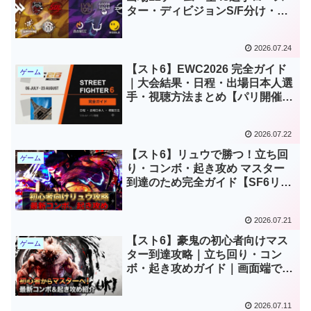
ター・ディビジョンS/F分け・日
程まとめ【SFL-JP(JAPAN)2026
ストリートファイター6 】
2026.07.24
【スト6】EWC2026 完全ガイド
ゲーム
｜大会結果・日程・出場日本人選
手・視聴方法まとめ【パリ開催
（Esports World Cup2026 スト6
部門）】
2026.07.22
【スト6】リュウで勝つ！立ち回
ゲーム
り・コンボ・起き攻め マスター
到達のため完全ガイド【SF6リュ
ウ講座】
2026.07.21
【スト6】豪鬼の初心者向けマス
ゲーム
ター到達攻略｜立ち回り・コン
ボ・起き攻めガイド｜画面端で勝
つ！
2026.07.11