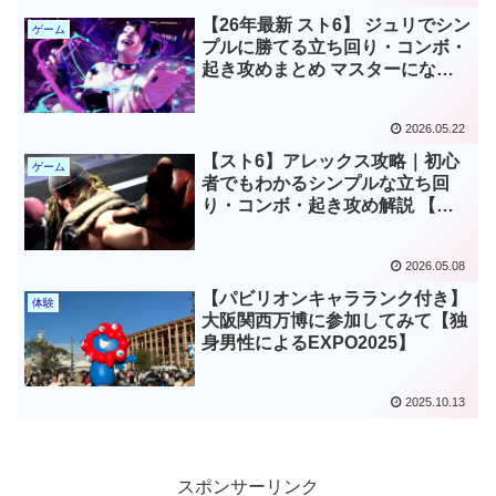
【26年最新 スト6】 ジュリでシン
ゲーム
プルに勝てる立ち回り・コンボ・
起き攻めまとめ マスターになる
ためのジュリ攻略【ストリートフ
ァイター6 ジュリ攻略ガイド】
2026.05.22
【スト6】アレックス攻略｜初心
ゲーム
者でもわかるシンプルな立ち回
り・コンボ・起き攻め解説 【ア
レックスマスター到達完全ガイ
ド】
2026.05.08
【パビリオンキャラランク付き】
体験
大阪関西万博に参加してみて【独
身男性によるEXPO2025】
2025.10.13
スポンサーリンク