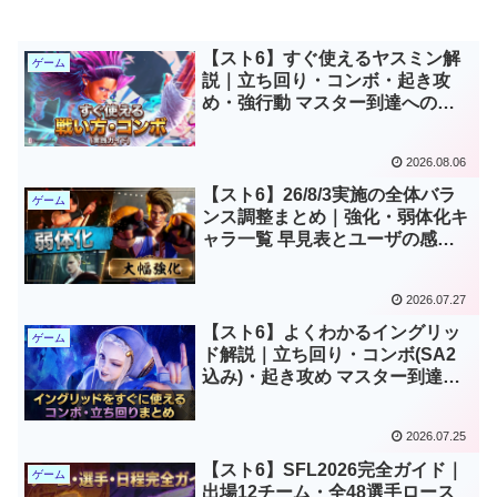
【スト6】すぐ使えるヤスミン解
ゲーム
説｜立ち回り・コンボ・起き攻
め・強行動 マスター到達への完
全ガイド【ストリートファイター
6 ヤスミン攻略】
2026.08.06
【スト6】26/8/3実施の全体バラ
ゲーム
ンス調整まとめ｜強化・弱体化キ
ャラ一覧 早見表とユーザの感
想、声
2026.07.27
【スト6】よくわかるイングリッ
ゲーム
ド解説｜立ち回り・コンボ(SA2
込み)・起き攻め マスター到達へ
の完全ガイド【ストリートファイ
ター6 イングリッド攻略】
2026.07.25
【スト6】SFL2026完全ガイド｜
ゲーム
出場12チーム・全48選手ロース