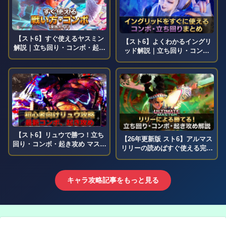
【スト6】すぐ使えるヤスミン
【スト6】よくわかるイングリ
解説｜立ち回り・コンボ・起き
ッド解説｜立ち回り・コンボ
攻め・強行動 マスター到達への
(SA2込み)・起き攻め マスター
完全ガイド【ストリートファイ
到達への完全ガイド【ストリー
ター6 ヤスミン攻略】
トファイター6 イングリッド攻
略】
【スト6】リュウで勝つ！立ち
【26年更新版 スト6】アルマス
回り・コンボ・起き攻め マスタ
リリーの読めばすぐ使える完全
ー到達のため完全ガイド【SF6
ガイド【コンボ・立ち回り・起
リュウ講座】
き攻め】
キャラ攻略記事をもっと見る