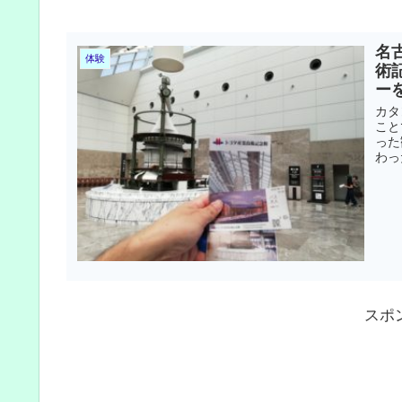
名
体験
術
ー
カタ
こと
った
わっ
スポ