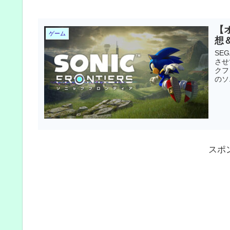
【
ゲーム
想＆
SE
させ
クフ
のソ
スポ