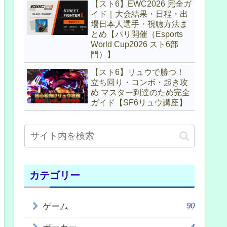
【スト6】EWC2026 完全ガ
イド｜大会結果・日程・出
場日本人選手・視聴方法ま
とめ【パリ開催（Esports
World Cup2026 スト6部
門）】
【スト6】リュウで勝つ！
立ち回り・コンボ・起き攻
め マスター到達のため完全
ガイド【SF6リュウ講座】
カテゴリー
90
ゲーム
4