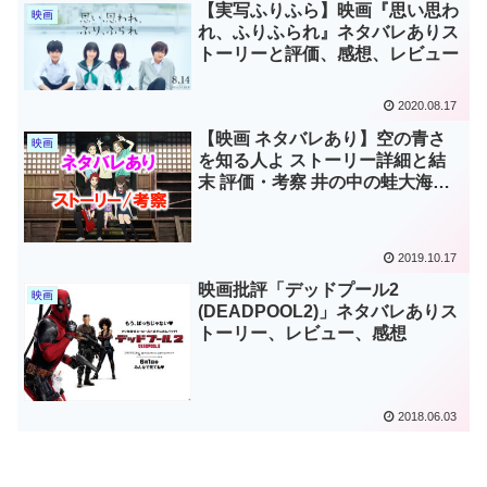
【実写ふりふら】映画『思い思わ
映画
れ、ふりふられ』ネタバレありス
トーリーと評価、感想、レビュー
2020.08.17
【映画 ネタバレあり】空の青さ
映画
を知る人よ ストーリー詳細と結
末 評価・考察 井の中の蛙大海を
知らずについても
2019.10.17
映画批評「デッドプール2
映画
(DEADPOOL2)」ネタバレありス
トーリー、レビュー、感想
2018.06.03