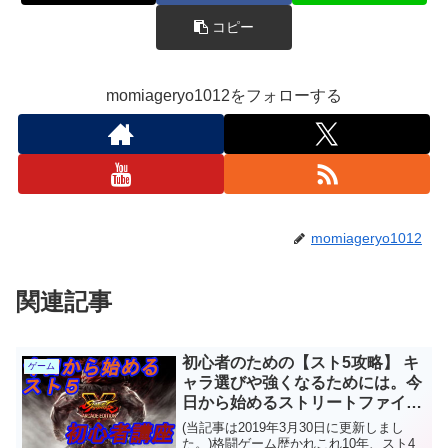
コピー
momiageryo1012をフォローする
momiageryo1012
関連記事
初心者のための【スト5攻略】 キ
ゲーム
ャラ選びや強くなるためには。今
日から始めるストリートファイタ
ー5AE初心者向け入門講座
(当記事は2019年3月30日に更新しまし
た。)格闘ゲーム歴かれこれ10年、スト4