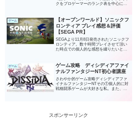
クをプロゲーマーのランク表を中心にま
とめてみました。Vシフトによってランク
は変動したのか？強キャラを中心に2021
年に活躍しそうなキャラをご紹介してい
【オープンワールド】ソニックフ
ゲーム
きます。ときど、マゴ、ガチくん、カワ
ロンティア プレイ感想＆評価
ノ選手作成キャラランク。
【SEGA PR】
SEGAより11月8日発売されたソニックフ
ロンティア。数十時間プレイさせて頂い
た時点での個人的な感想を綴りたいと思
います。「ソニックフロンティア」ゲー
ム内容について超ハイスピードでの動き
が武器のソニックを主人公としたオープ
ゲーム攻略 ディシディアファイ
ゲーム
ンワールドのアクシ...
ナルファンタジーNT初心者講座
さわやか的ゲーム攻略ディシディアファ
イナルファンタジーNTその①個人的に対
戦格闘系ゲームが大好きな私。また、フ
ァイファン世代でもあるため、稼働初期
からのこのゲームは大好きでやっており
ました。ちなみに、メインキャラは「ク
ラウド」最高クラスは「...
スポンサーリンク