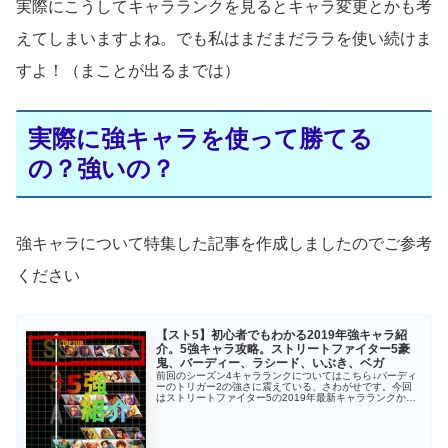
実際にこうしてキャラランクを見るとキャラ変更とかも考
えてしまいますよね。でも私はまだまだララを使い続けま
すよ！（まことが出るまでは）
実際に強キャラを使って勝てる
の？強いの？
強キャラについて特集した記事を作成しましたのでご参考
ください
【スト5】初心者でもわかる2019年強キャラ紹
介。5強キャラ攻略。ストリートファイター5豪
鬼、バーディー、ラシード、いぶき、ベガ
前回のシーズン4キャラランクについてはこちら↓バーディ
ーのトリガー2の強さに震えている、さわがせです。今回
はストリートファイター5の2019年最新キャラランクから
強キャラとされている5人のキャラクター達にスポットを
当てて、その強みや立ち回り...