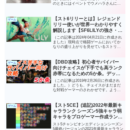
のときにはイベントでウメハラさんにも
勝ったことがあります、さわかぜです。
最近何かと話題になってるeスポーツ。今
回はその中でも誰が見てもわかりやすい
【スト6リリーとは】レジェンド
ゲーム
格闘ゲームに...
リリー使いが世界一わかりやすく
解説します【SF6LILYの強さ・弱
さ・戦い方】
（この記事は2024年04月21日に作成され
ました）現時点で格闘ゲームにおいてか
なりの盛り上がりを見せているストリー
トファイター6。私自身もスト4から数え
るとかれこれ15年近くストリートファイ
ターシリーズにのめり込んできました。
【DBD攻略】初心者サバイバー
ゲーム
コマ投げを持...
向けチェイスが下手でも高ランク
赤帯になるための5か条。デッド
バイデイライト攻略
（この記事は2019年2月26日に作成され
ました。）どうも、チェイスがまだまだ
な対戦ゲーマーのさわかぜです。ようや
く赤帯にもなれたということで今回はデ
ッドバイデイライトの攻略記事を書いて
いきます。PS4パッケージ版デッドバイ
【スト5CE】(追記)2022年最新キ
ゲーム
デイライト↓追加...
ャラランク シーズン5強キャラ弱
キャラをプロゲーマー作成ランク
表ご紹介【ストリートファイター
スト5チャンピオンエディションシーズン
5 キャラランク】
5最終バージョンの2021年最新キャララン