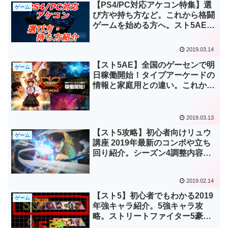
【PS4/PC対応アケコン特集】選
ゲーム
び方や持ち方など。これから格闘
ゲームを始める方へ。スト5AE、
鉄拳7、ギルティなど
2019.03.14
【スト5AE】全国のゲーセンで明
ゲーム
日稼働開始！タイプアーケードの
情報と家庭用との違い。これから
はじめる方へ
2019.03.13
【スト5攻略】初心者向けリュウ
ゲーム
講座 2019年最新のコンボや立ち
回り紹介。シーズン4調整内容も
紹介
2019.02.14
【スト5】初心者でもわかる2019
ゲーム
年強キャラ紹介。5強キャラ攻
略。ストリートファイター5豪
鬼、バーディー、ラシード、いぶ