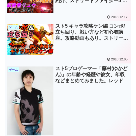
紹介、ストリートファイター5 殺
意リュウ攻略
2018.12.17
スト5 キャラ攻略ケン編 コンボ/
ゲーム
立ち回り、戦い方など初心者講
座。攻略動画もあり。ストリート
ファイター5ケン
2018.12.05
スト5プロゲーマー「藤村(ゆかど
ゲーム
ん)」の年齢や経歴や彼女、年収
などまとめてみました。レッドブ
ル組手優勝。