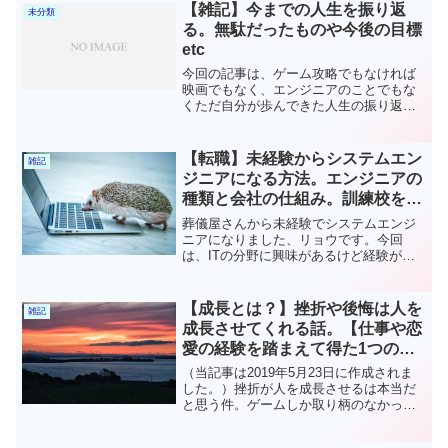
【雑記】今までの人生を振り返
未分類
る。無駄だったものや今後の目標
etc
今回の記事は、ゲーム攻略でもなければ
映画でもなく、エンジニアのことでもな
くただ自分が歩んできた人生の振り返
り。無駄だったもの。有益だったもの。
をまとめていきたいと思います。要は
「自己満コラム」になります。全く知ら
【転職】未経験からシステムエン
雑記
ない人は「ああこんな人生だっ...
ジニアになる方法。エンジニアの
種類と会社の仕組み。訓練校を正
しく使おう！
葬儀屋さんから未経験でシステムエンジ
ニアになりました、リョウです。今回
は、ITの分野に興味があるけど経験がな
い、エンジニアになりたいけどなり方が
わからない。なんていう方向けに、実際
に私がエンジニアになった経験をもとに
【成長とは？】挫折や後悔は人を
雑記
未経験でもSE（システム...
成長させてくれる話。【仕事や恋
愛の経験を踏まえて得た1つのこ
と】
（当記事は2019年5月23日に作成されま
した。）挫折が人を成長させるは本当だ
と思う件。ゲームしか取り柄のなかった
男が過去の挫折から学んだこととは？そ
れなりの歳を重ね、極力面倒なことから