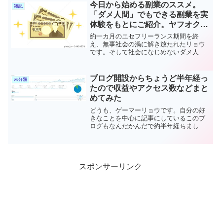
逃げてきたさわかぜです。そんな自分の
今日から始める副業のススメ。
雑記
人生においても「挫...
「ダメ人間」でもできる副業を実
体験をもとにご紹介。ヤフオク、
ブログ、YouTuber
約一カ月のエセフリーランス期間を終
え、無事社会の渦に解き放たれたリョウ
です。そして社会になじめないダメ人間
でもあると自負しています。今回は、筆
者が実際にやってみたおこずかい稼ぎに
あたる、「副業」について自分のやった
ブログ開設からちょうど半年経っ
未分類
範囲でメリットやデメリット...
たので収益やアクセス数などまと
めてみた
どうも、ゲーマーリョウです。自分の好
きなことを中心に記事にしているこのブ
ログもなんだかんだで約半年経ちまし
た。バンザイ。月によってムラはあるも
のの5〜8くらいを作成した形になりま
す。せっかく半年なので、今まで記事の
トータルや作成した記事の傾...
スポンサーリンク