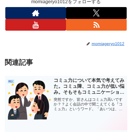
momiageryo1012をフォローする
momiageryo1012
関連記事
コミュ力について本気で考えてみ
雑記
た。コミュ障、コミュ力が低い悩
み。そもそもコミュニケーション
能力とは？
突然ですか、皆さんはコミュ力高いです
か？？よく会話の中で聞こえてくる『コ
ミュ力』というワード。「あいつは、コ
ミュ力高いからなあ。」「自分はコミュ
障だから・・」よく私自身もコミュ力に
ついて話します。そして以前まではこと
あるごとの自分はコミュ力...