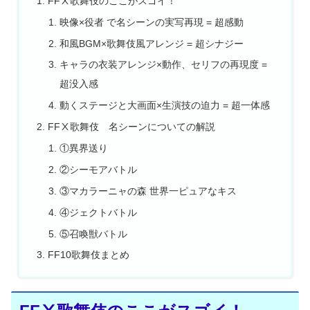
FFⅩ歌舞伎のここがスゴイ！
映像×役者 で名シーンの実写再現 = 超感動
和風BGM×歌舞伎風アレンジ = 超シナジー
キャラの衣装アレンジ×動作、セリフの再現度 =
超没入感
動くステージと大画面×生演技の迫力 = 超一体感
FFⅩ歌舞伎 名シーンについての解説
①異界送り
②シーモアバトル
③マカラーニャの森 世界一ピュアなキス
④ジェクトバトル
⑤召喚獣バトル
FF10歌舞伎まとめ