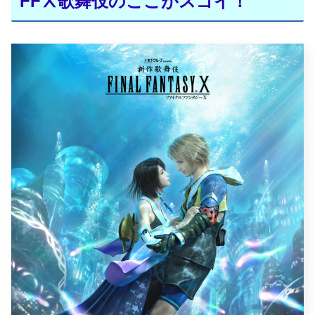
FFⅩ歌舞伎のここがスゴイ！