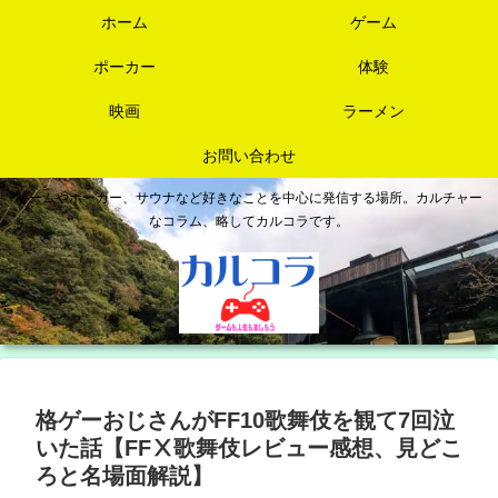
ホーム
ゲーム
ポーカー
体験
映画
ラーメン
お問い合わせ
ゲームやポーカー、サウナなど好きなことを中心に発信する場所。カルチャー
なコラム、略してカルコラです。
格ゲーおじさんがFF10歌舞伎を観て7回泣
いた話【FFⅩ歌舞伎レビュー感想、見どこ
ろと名場面解説】