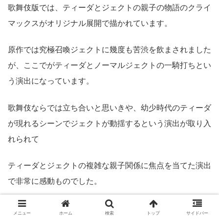
歌舞伎版では、ティーダとジェクトの親子の物語のクライ
マックスがオリジナル展開で描かれています。
原作では究極召喚ジェクトに幾度も苦渋を飲まされました
が、ここでがティーダとノーマルジェクトの一騎打ちとい
う演出になっています。
歌舞伎ならでは立ち合いと思いきや、幼少時代のティーダ
が現れるシーンでジェクトが動揺するという演出が取り入
れられて
ティーダとジェクトの複雑な親子関係に焦点を当てた演出
で非常に感動ものでした。
「泣くぞ、すぐ泣くぞ、絶対泣くぞ、ほら泣くぞ」
メニュー
ホーム
検索
トップ
サイドバー